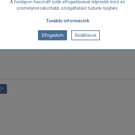
A honlapon használt sütik elfogadásával teljesebb körű és
személyreszabottabb szolgáltatást tudunk nyújtani.
További információk
Elfogadom
Beállítások