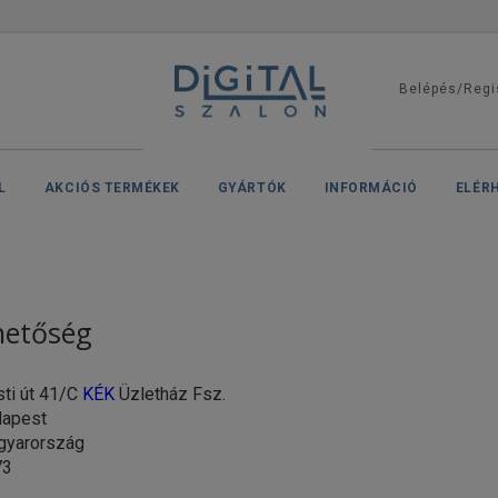
Belépés/Regi
L
AKCIÓS TERMÉKEK
GYÁRTÓK
INFORMÁCIÓ
ELÉR
hetőség
ti út 41/C
KÉK
Üzletház Fsz.
pest
arország
3