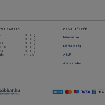
TVA TARTÁS
OLDALTÉRKÉP
ő
10-18-ig
Információ
d
10-18-ig
da
10-18-ig
Elérhetőség
örtök
10-18-ig
ek
10-18-ig
ÁSzF
mbat
ZÁRVA
Adatkezelés