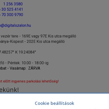
 1 256 3580
 30 525 4141
 70 300 9790
o@digitalszalon.hu
 vezér tere - 169E vagy 97E Kis utca megálló
a-Kispest - 202E Kis utca megálló
7.48257° K 19.24084°
fő - Péntek: 10.00 - 18.00-ig
bat - Vasárnap: ZÁRVA
t előtt ingyenes parkolási lehetőség!
nekünk!
E-mail c
Cookie beállítások