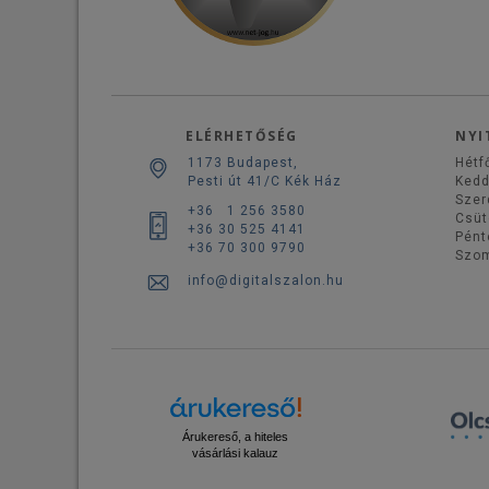
ELÉRHETŐSÉG
NYI
1173 Budapest,
Hétf
Pesti út 41/C Kék Ház
Ked
Szer
+36 1 256 3580
Csüt
+36 30 525 4141
Pént
+36 70 300 9790
Szo
info@digitalszalon.hu
Árukereső, a hiteles
vásárlási kalauz