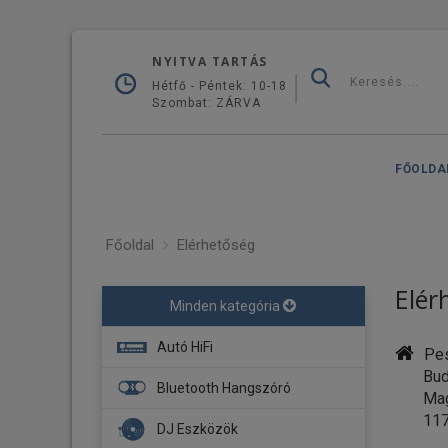
NYITVA TARTÁS
Hétfő - Péntek: 10-18
Szombat: ZÁRVA
FŐOLDA
Főoldal
Elérhetőség
Elér
Minden kategória
Autó HiFi
Pes
Buda
Fejegység
Bluetooth Hangszóró
Magy
Navigáció
117
DJ Eszközök
Erősítő