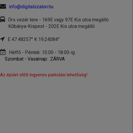
info@digitalszalon.hu
Örs vezér tere - 169E vagy 97E Kis utca megálló
Kőbánya-Kispest - 202E Kis utca megálló
E 47.48257° K 19.24084°
Hétfő - Péntek: 10.00 - 18.00-ig
Szombat - Vasárnap: ZÁRVA
Az épület előtt ingyenes parkolási lehetőség!