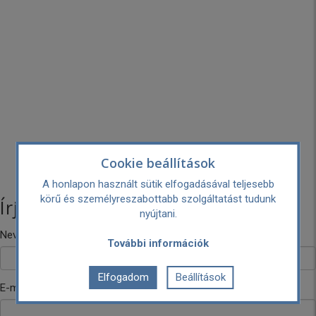
Cookie beállítások
A honlapon használt sütik elfogadásával teljesebb
körű és személyreszabottabb szolgáltatást tudunk
Írj nekünk!
nyújtani.
Neved
További információk
Elfogadom
Beállítások
E-mail címed