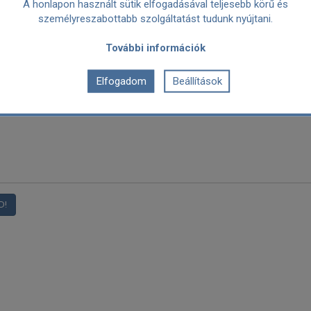
A honlapon használt sütik elfogadásával teljesebb körű és
személyreszabottabb szolgáltatást tudunk nyújtani.
További információk
Elfogadom
Beállítások