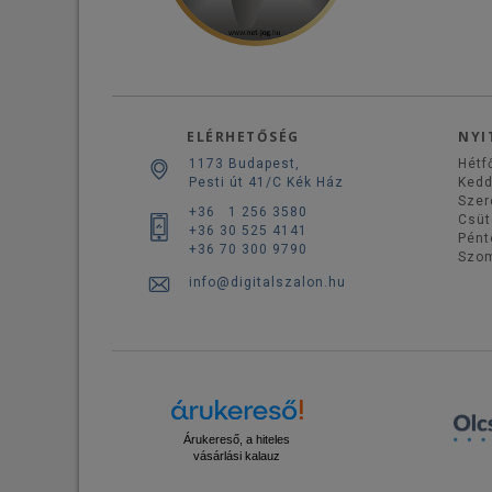
ELÉRHETŐSÉG
NYI
1173 Budapest,
Hétf
Pesti út 41/C Kék Ház
Ked
Szer
+36 1 256 3580
Csüt
+36 30 525 4141
Pént
+36 70 300 9790
Szo
info@digitalszalon.hu
Árukereső, a hiteles
vásárlási kalauz