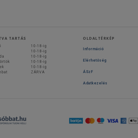
TVA TARTÁS
OLDALTÉRKÉP
ő
10-18-ig
Információ
d
10-18-ig
da
10-18-ig
Elérhetőség
örtök
10-18-ig
ek
10-18-ig
ÁSzF
mbat
ZÁRVA
Adatkezelés