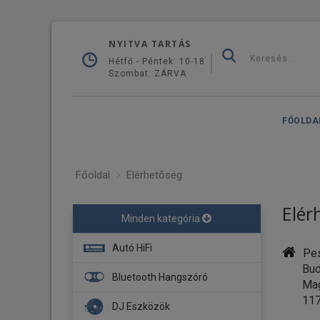
NYITVA TARTÁS
Hétfő - Péntek: 10-18
Szombat: ZÁRVA
FŐOLDA
Főoldal
Elérhetőség
Elér
Minden kategória
Autó HiFi
Pes
Buda
Fejegység
Bluetooth Hangszóró
Magy
Navigáció
117
DJ Eszközök
Erősítő