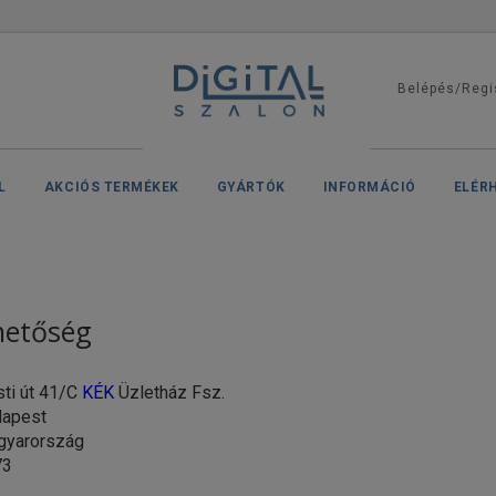
Belépés/Regi
L
AKCIÓS TERMÉKEK
GYÁRTÓK
INFORMÁCIÓ
ELÉR
hetőség
ti út 41/C
KÉK
Üzletház Fsz.
pest
arország
3