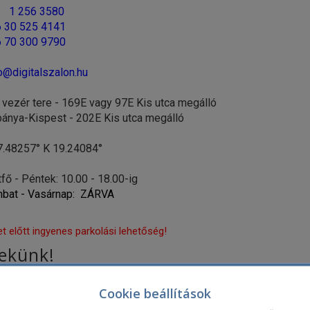
 1 256 3580
 30 525 4141
 70 300 9790
o@digitalszalon.hu
 vezér tere - 169E vagy 97E Kis utca megálló
a-Kispest - 202E Kis utca megálló
7.48257° K 19.24084°
fő - Péntek: 10.00 - 18.00-ig
bat - Vasárnap: ZÁRVA
t előtt ingyenes parkolási lehetőség!
nekünk!
E-mail c
Cookie beállítások